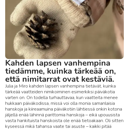
Kahden lapsen vanhempina
tiedämme, kuinka tärkeää on,
että nimitarrat ovat kestäviä.
Julia ja Miro kahden lapsen vanhempina tietävät, kuinka
tärkeää vaatteiden nimikoiminen esimerkiksi päiväkotia
varten on. On todella turhauttavaa, kun vaatteita menee
hukkaan päiväkodissa, missä voi olla monia samanlaisia
hanskoja ja kiireaamuina päiväkotiin lähtiessä onkin kotona
jäljellä enää lähinnä parittomia hanskoja – eikä upouusista
vasta hankituista hanskoista ole enää tietoakaan. Oli sitten
kyseessä mikä tahansa vaate tai asuste – kaikki pitää