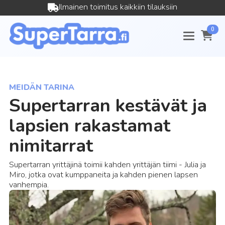
Ilmainen toimitus kaikkiin tilauksiin
0
MEIDÄN TARINA
Supertarran kestävät ja
lapsien rakastamat
nimitarrat
Supertarran yrittäjinä toimii kahden yrittäjän tiimi - Julia ja
Miro, jotka ovat kumppaneita ja kahden pienen lapsen
vanhempia.