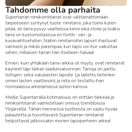
Tahdomme olla parhaita
Supertarran nimikointitarrat ovat välttämättömään
tarpeeseen syntynyt tuote: nimitarra, joka toimii kuten
pitää, eli tarra pysyy vaatteissa kiinni eikä irtoile ja lisäksi
tarra on kustomoitavissa eri fontti- väri- ja
kuvavaihtoehdoin. Näihin nimitarroihin lapset ihastuvat
varmasti ja mikäs parempaa, kun lapsi voi itse vaikuttaa
siihen, millaisen tarran hän itselleen haluaa!
Ennen, kuin yhtäkään tarra-arkkia oli myyty, ovat nimitarrat
käyneet läpi tarkan laadunvalvonnan. Tarroja on jaettu
tuttujen, sekä sukulaisten lapsille (ja laitettu tietenkin
omien lasten vaatteisiin) ja niitä on testattu ihan
normaalissa arkielämässä lasten kanssa.
Meille Supertarralla kotimaisuus on erittäin tärkeää ja
nimikointitarrat valmistetaan omissa toimitiloissa
Ylöjärvellä. Tähän mennessä tuotteista on saatu hyvää
palautetta ja toivottavasti Supertarran nimitarrat
helpottavat jatkossakin monen lapsiperheen arkea!