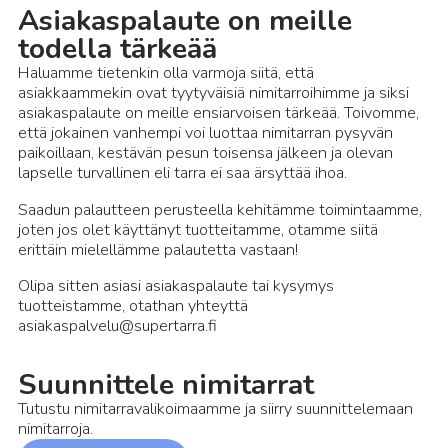
Asiakaspalaute on meille
todella tärkeää
Haluamme tietenkin olla varmoja siitä, että
asiakkaammekin ovat tyytyväisiä nimitarroihimme ja siksi
asiakaspalaute on meille ensiarvoisen tärkeää. Toivomme,
että jokainen vanhempi voi luottaa nimitarran pysyvän
paikoillaan, kestävän pesun toisensa jälkeen ja olevan
lapselle turvallinen eli tarra ei saa ärsyttää ihoa.
Saadun palautteen perusteella kehitämme toimintaamme,
joten jos olet käyttänyt tuotteitamme, otamme siitä
erittäin mielellämme palautetta vastaan!
Olipa sitten asiasi asiakaspalaute tai kysymys
tuotteistamme, otathan yhteyttä
asiakaspalvelu@supertarra.fi
Suunnittele nimitarrat
Tutustu nimitarravalikoimaamme ja siirry suunnittelemaan
nimitarroja.