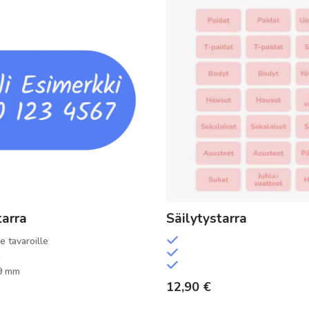
tarra
Säilytystarra
 tavaroille
i
9 mm
12,90
€