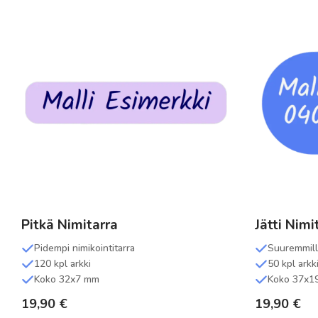
Pitkä Nimitarra
Jätti Nimi
Pidempi nimikointitarra
Suuremmille
120 kpl arkki
50 kpl arkk
Koko 32x7 mm
Koko 37x1
19,90
€
19,90
€