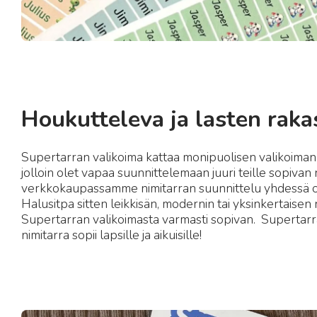
Houkutteleva ja lasten rak
Supertarran valikoima kattaa monipuolisen valikoiman er
jolloin olet vapaa suunnittelemaan juuri teille sopivan 
verkkokaupassamme nimitarran suunnittelu yhdessä 
Halusitpa sitten leikkisän, modernin tai yksinkertaisen 
Supertarran valikoimasta varmasti sopivan. Supertar
nimitarra sopii lapsille ja aikuisille!