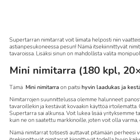
Supertarran nimitarrat voit liimata helposti niin vaatte
astianpesukoneessa pesun! Nämä itsekiinnittyvät nimita
tavaroissa. Lisäksi sinun on mahdollista valita monipuoli
Mini nimitarra (180 kpl, 2
Tämä
Mini nimitarra
on paitsi
hyvin laadukas ja kest
Nimitarrojen suunnittelussa olemme halunneet panostaa s
tavaroillekin ja kestävät kovaakin käyttöä irtoilematta
Supertarra sai alkunsa. Voit lukea lisää yrityksemme t
kuin ne on saatettu markkinoille, joten voit olla varma
Nämä nimitarrat totisesti auttavat pitämään perheesi va
itsekiinnittyvät nimitarrat kiinnittyvät todella hyvin kaike