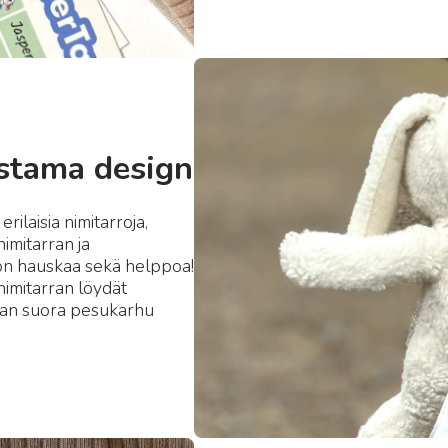
astama design
ilaisia nimitarroja,
nimitarran ja
on hauskaa sekä helppoa!
nimitarran löydät
ran suora pesukarhu