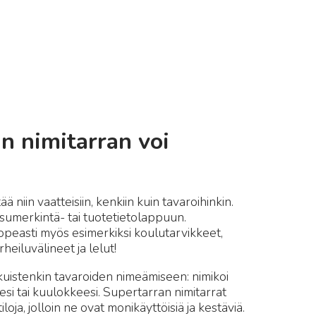
n nimitarran voi
ää niin vaatteisiin, kenkiin kuin tavaroihinkin.
esumerkintä- tai tuotetietolappuun.
 nopeasti myös esimerkiksi koulutarvikkeet,
rheiluvälineet ja lelut!
aikuistenkin tavaroiden nimeämiseen: nimikoi
si tai kuulokkeesi. Supertarran nimitarrat
loja, jolloin ne ovat monikäyttöisiä ja kestäviä.