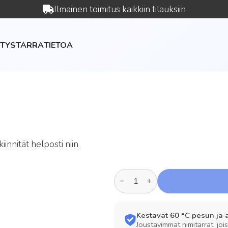
Ilmainen toimitus kaikkiin tilauksiin
YTYSTARRA
TIETOA
innität helposti niin
Mini
Nimitarra
määrä
Kestävät 60 °C pesun ja
Joustavimmat nimitarrat, jois