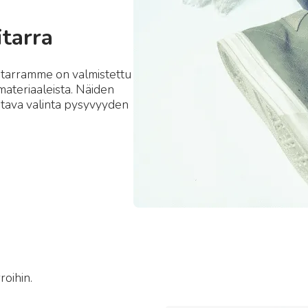
itarra
mitarramme on valmistettu
 materiaaleista. Näiden
istava valinta pysyvyyden
roihin.