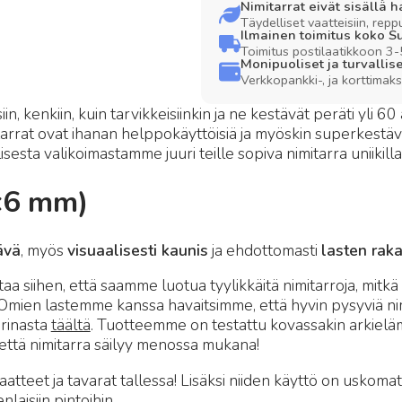
Nimitarrat eivät sisällä ha
Täydelliset vaatteisiin, rep
Ilmainen toimitus koko 
Toimitus postilaatikkoon 3-
Monipuoliset ja turvalli
Verkkopankki-, ja korttimak
isiin, kenkiin, kuin tarvikkeisiinkin ja ne kestävät peräti y
rrat ovat ihanan helppokäyttöisiä ja myöskin superkestäviä,
sesta valikoimastamme juuri teille sopiva nimitarra uniikilla 
0×6 mm)
ävä
, myös
visuaalisesti kaunis
ja ehdottomasti
lasten rak
iihen, että saamme luotua tyylikkäitä nimitarroja, mitkä ov
. Omien lastemme kanssa havaitsimme, että hyvin pysyviä nimi
arinasta
täältä
. Tuotteemme on testattu kovassakin arkielä
, että nimitarra säilyy menossa mukana!
atteet ja tavarat tallessa! Lisäksi niiden käyttö on uskoma
nlaisiin pintoihin.