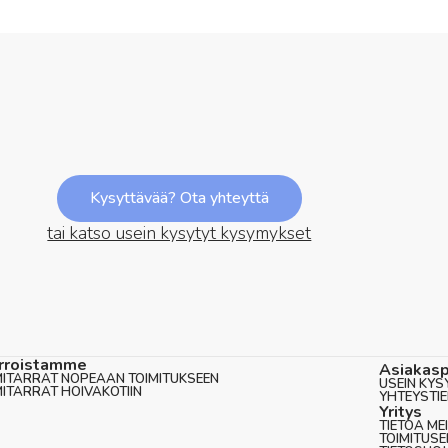
Kysyttävää? Ota yhteyttä
tai katso usein kysytyt kysymykset
rroistamme
Asiakasp
MITARRAT NOPEAAN TOIMITUKSEEN
USEIN KYS
MITARRAT HOIVAKOTIIN
YHTEYSTI
Yritys
TIETOA ME
TOIMITUS