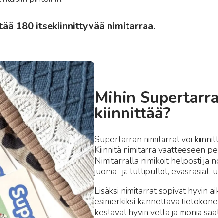
tää 180 itsekiinnittyvää nimitarraa.
Mihin Supertarra
kiinnittää?
Supertarran nimitarrat voi kiinnitt
Kiinnitä nimitarra vaatteeseen p
Nimitarralla nimikoit helposti ja
juoma- ja tuttipullot, eväsrasiat, u
Lisäksi nimitarrat sopivat hyvin 
esimerkiksi kannettava tietokonee
kestävät hyvin vettä ja monia sääti