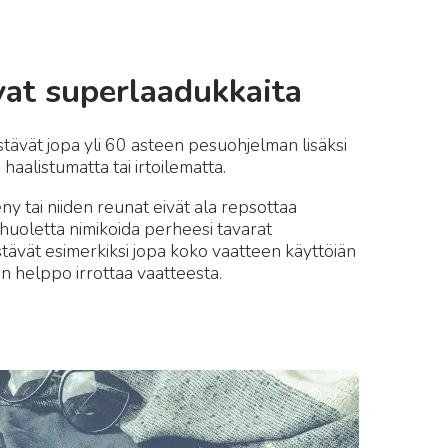
at superlaadukkaita
stävät jopa yli 60 asteen pesuohjelman lisäksi
aalistumatta tai irtoilematta.
 tai niiden reunat eivät ala repsottaa
 huoletta nimikoida perheesi tavarat
ävät esimerkiksi jopa koko vaatteen käyttöiän
on helppo irrottaa vaatteesta.