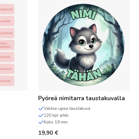
Pyöreä nimitarra taustakuvalla
Valitse upea taustakuva
120 kpl arkki
Koko 19 mm
19,90
€