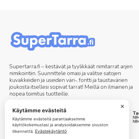
Supertarra.fi – kestävät ja tyylikkäät nimitarrat arjen
nimikointiin. Suunnittele omasi ja valitse satojen
kuvakkeiden ja useiden väri-, fontti ja taustavärien
joukosta itsellesi sopivat tarrat! Meillä on ilmainen ja
nopea toimitus tuotteille.
×
asiakaspalvelu@supertarra.fi
Käytämme evästeitä
Nimitarrat
Ta
KAIKKI TUOTTEET
NI
Käytämme evästeitä parantaaksemme
PYÖREÄT NIMITARRAT
NI
käyttökokemustasi ja analysoidaksemme sivuston
SUORAT NIMITARRAT KUVAKKEELLA
SUORAT NIMITARRAT ILMAN KUVAKETTA
Evästekäytäntö
liikennettä.
MINI NIMITARRAT
JÄTTI NIMITARRAT