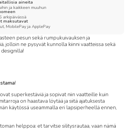
itallisia aineita
puihin ja kaikkeen muuhun
Suomeen
5 arkipäivässä
set maksutavat
sut, MobilePay ja ApplePay
li 60 asteen pesun sekä rumpukuivauksen ja
 jolloin ne pysyvät kunnolla kiinni vaatteissa sekä
designilla!
astama
!
at superkestäviä ja sopivat niin vaatteille kuin
tarroja on haastava löytää ja siitä ajatuksesta
män käytössä useammalla eri lapsiperheellä ennen,
ttoman helppoa: et tarvitse silitysrautaa, vaan nämä