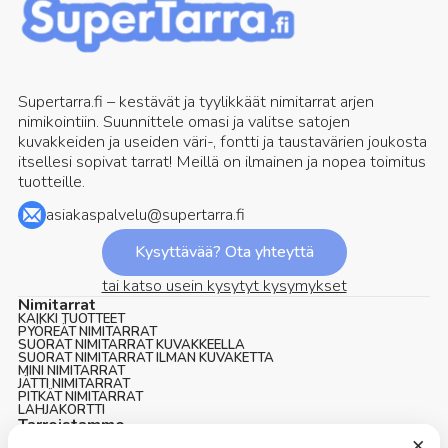
Supertarra.fi – kestävät ja tyylikkäät nimitarrat arjen
nimikointiin. Suunnittele omasi ja valitse satojen
kuvakkeiden ja useiden väri-, fontti ja taustavärien joukosta
itsellesi sopivat tarrat! Meillä on ilmainen ja nopea toimitus
tuotteille.
asiakaspalvelu@supertarra.fi
Kysyttävää? Ota yhteyttä
tai katso usein kysytyt kysymykset
Nimitarrat
KAIKKI TUOTTEET
PYÖREÄT NIMITARRAT
SUORAT NIMITARRAT KUVAKKEELLA
SUORAT NIMITARRAT ILMAN KUVAKETTA
MINI NIMITARRAT
JÄTTI NIMITARRAT
PITKÄT NIMITARRAT
LAHJAKORTTI
Tarroistamme
NIMITARRAT NOPEAAN TOIMITUKSEEN
×