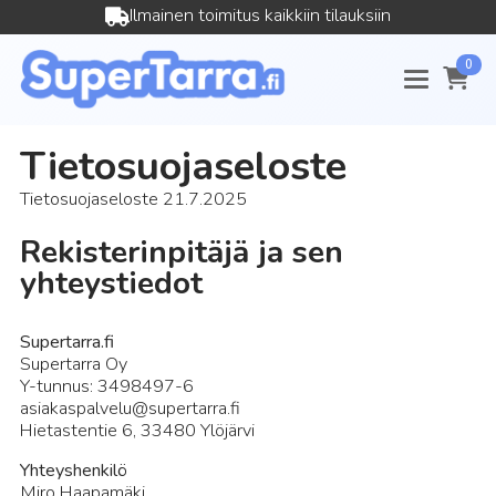
Ilmainen toimitus kaikkiin tilauksiin
0
Tietosuojaseloste
Tietosuojaseloste 21.7.2025
Rekisterinpitäjä ja sen
yhteystiedot
Supertarra.fi
Supertarra Oy
Y-tunnus: 3498497-6
asiakaspalvelu@supertarra.fi
Hietastentie 6, 33480 Ylöjärvi
Yhteyshenkilö
Miro Haapamäki