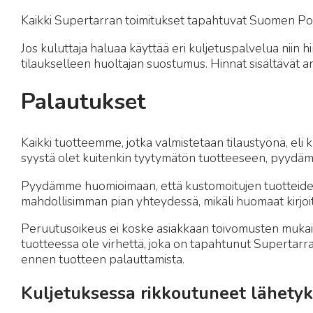
Kaikki Supertarran toimitukset tapahtuvat Suomen Post
Jos kuluttaja haluaa käyttää eri kuljetuspalvelua niin 
tilaukselleen huoltajan suostumus. Hinnat sisältävät arv
Palautukset
Kaikki tuotteemme, jotka valmistetaan tilaustyönä, eli k
syystä olet kuitenkin tyytymätön tuotteeseen, pyydä
Pyydämme huomioimaan, että kustomoitujen tuotteiden o
mahdollisimman pian yhteydessä, mikäli huomaat kirjoitu
Peruutusoikeus ei koske asiakkaan toivomusten mukaisesti
tuotteessa ole virhettä, joka on tapahtunut Supertarr
ennen tuotteen palauttamista.
Kuljetuksessa rikkoutuneet lähetyk