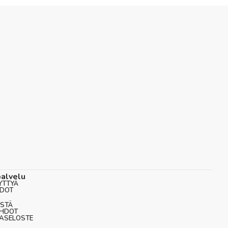
alvelu
YTTYÄ
EDOT
ISTÄ
EHDOT
JASELOSTE