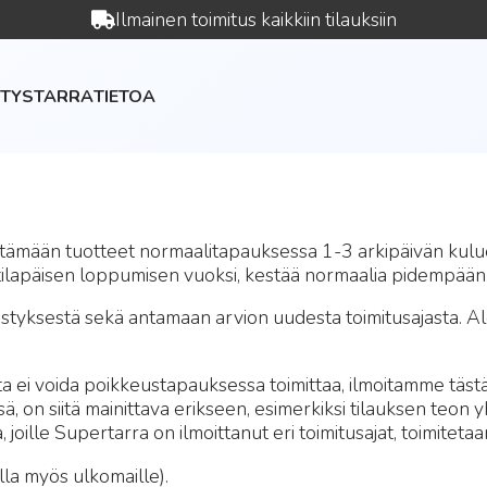
Ilmainen toimitus kaikkiin tilauksiin
YTYSTARRA
TIETOA
tämään tuotteet normaalitapauksessa 1-3 arkipäivän kulue
tilapäisen loppumisen vuoksi, kestää normaalia pidempään
viivästyksestä sekä antamaan arvion uudesta toimitusajasta.
tta ei voida poikkeustapauksessa toimittaa, ilmoitamme täst
 on siitä mainittava erikseen, esimerkiksi tilauksen teon
a, joille Supertarra on ilmoittanut eri toimitusajat, toimitet
la myös ulkomaille).