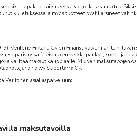
en aikana paketit tai kirjeet voivat joskus vaurioitua. Siks
rioitunut kuljetuksessa ja myös tuotteet ovat kärsineet vah
9). Verifone Finland Oy on Finanssivalvonnan toimiluvan
ksuympäristössä. Yleisimpien verkkopankki-, kortti- ja mui
, joka välittää maksut kauppiaalle. Muiden maksutapojen os
staanottajana näkyy Supertarra Oy.
ttä Verifonen asiakaspalveluun:
villa maksutavoilla