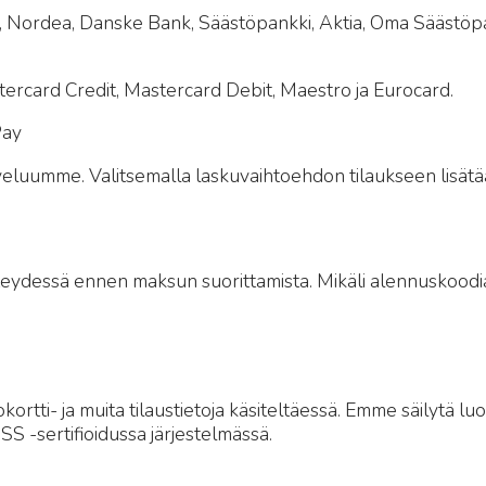
 Nordea, Danske Bank, Säästöpankki, Aktia, Oma Säästöpa
stercard Credit, Mastercard Debit, Maestro ja Eurocard.
Pay
eluumme. Valitsemalla laskuvaihtoehdon tilaukseen lisätään 
hteydessä ennen maksun suorittamista. Mikäli alennuskoodi
ortti- ja muita tilaustietoja käsiteltäessä. Emme säilytä lu
SS -sertifioidussa järjestelmässä.