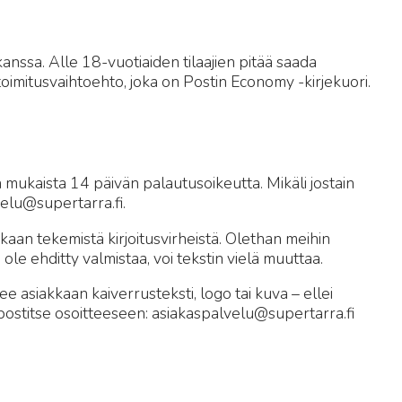
kanssa. Alle 18-vuotiaiden tilaajien pitää saada
 toimitusvaihtoehto, joka on Postin Economy -kirjekuori.
n mukaista 14 päivän palautusoikeutta. Mikäli jostain
elu@supertarra.fi.
aan tekemistä kirjoitusvirheistä. Olethan meihin
ole ehditty valmistaa, voi tekstin vielä muuttaa.
e asiakkaan kaiverrusteksti, logo tai kuva – ellei
postitse osoitteeseen: asiakaspalvelu@supertarra.fi