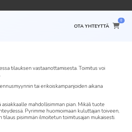
0
OTA YHTEYTTÄ
ssa tilauksen vastaanottamisesta. Toimitus voi
.
 Alennusmyynnin tai erikoiskampanjoiden aikana
ä asiakkaalle mahdollisimman pian. Mikäli tuote
 yhteydessä. Pyrimme huomioimaan kuluttajan toiveen,
aan tilaus pisimmän ilmoitetun toimitusajan mukaisesti.