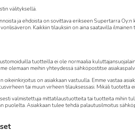
in välityksellä.
hinnoista ja ehdoista on sovittava erikseen Supertarra Oy:n 
onlisäveron. Kaikkiin tilauksiin on aina saatavilla ilmainen
ustomoiduilla tuotteilla ei ole normaalia kuluttajansuojalai
mme olemaan meihin yhteydessä sähköpostitse asiakaspalv
ikeinkirjoitus on asiakkaan vastuulla. Emme vastaa asiakk
svirheen tai muun virheen tilauksessasi. Mikäli tuotetta ei 
 valmistettuja mittatilaustuotteita tai tuotteita mihin tule
an puolelta. Asiakkaan tulee tehdä palautusilmoitus sähkö
set