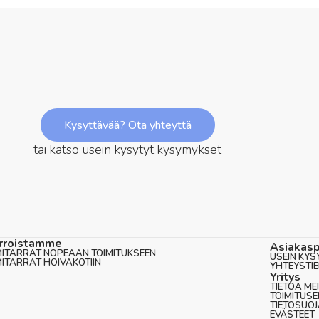
Kysyttävää? Ota yhteyttä
tai katso usein kysytyt kysymykset
rroistamme
Asiakasp
MITARRAT NOPEAAN TOIMITUKSEEN
USEIN KYS
MITARRAT HOIVAKOTIIN
YHTEYSTI
Yritys
TIETOA ME
TOIMITUS
TIETOSUO
EVÄSTEET