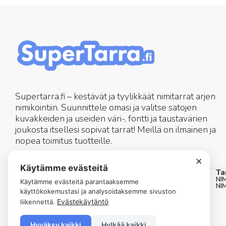
Supertarra.fi – kestävät ja tyylikkäät nimitarrat arjen
nimikointiin. Suunnittele omasi ja valitse satojen
kuvakkeiden ja useiden väri-, fontti ja taustavärien
joukosta itsellesi sopivat tarrat! Meillä on ilmainen ja
nopea toimitus tuotteille.
×
asiakaspalvelu@supertarra.fi
Käytämme evästeitä
Nimitarrat
Ta
KAIKKI TUOTTEET
NI
Käytämme evästeitä parantaaksemme
PYÖREÄT NIMITARRAT
NI
käyttökokemustasi ja analysoidaksemme sivuston
SUORAT NIMITARRAT KUVAKKEELLA
SUORAT NIMITARRAT ILMAN KUVAKETTA
Evästekäytäntö
liikennettä.
MINI NIMITARRAT
JÄTTI NIMITARRAT
PITKÄT NIMITARRAT
Hyväksy kaikki
Hylkää kaikki
LAHJAKORTTI