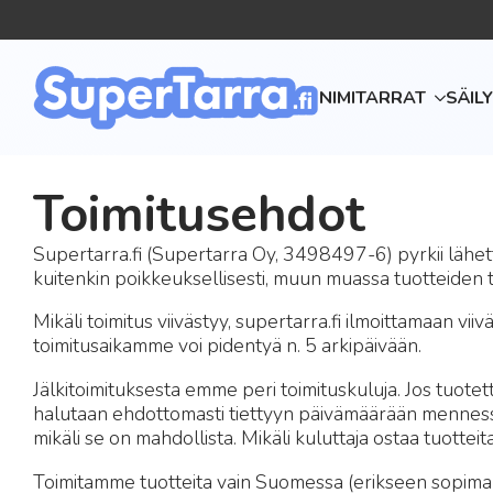
NIMITARRAT
SÄIL
Toimitusehdot
Supertarra.fi (Supertarra Oy, 3498497-6) pyrkii lähet
kuitenkin poikkeuksellisesti, muun muassa tuotteiden 
Mikäli toimitus viivästyy, supertarra.fi ilmoittamaan 
toimitusaikamme voi pidentyä n. 5 arkipäivään.
Jälkitoimituksesta emme peri toimituskuluja. Jos tuote
halutaan ehdottomasti tiettyyn päivämäärään mennessä,
mikäli se on mahdollista. Mikäli kuluttaja ostaa tuotteit
Toimitamme tuotteita vain Suomessa (erikseen sopimal