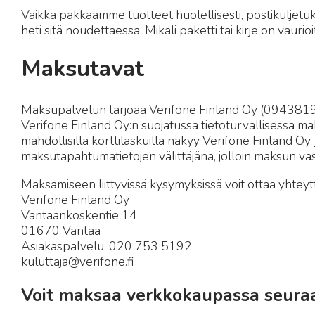
Vaikka pakkaamme tuotteet huolellisesti, postikuljetuks
heti sitä noudettaessa. Mikäli paketti tai kirje on vau
Maksutavat
Maksupalvelun tarjoaa Verifone Finland Oy (0943819-
Verifone Finland Oy:n suojatussa tietoturvallisessa ma
mahdollisilla korttilaskuilla näkyy Verifone Finland Oy
maksutapahtumatietojen välittäjänä, jolloin maksun va
Maksamiseen liittyvissä kysymyksissä voit ottaa yhtey
Verifone Finland Oy
Vantaankoskentie 14
01670 Vantaa
Asiakaspalvelu: 020 753 5192
kuluttaja@verifone.fi
Voit maksaa verkkokaupassa seuraa