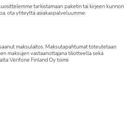
i suosittelemme tarkistamaan paketin tai kirjeen kunnon
inkoa, ota yhteyttä asiakaspalveluumme.
 saanut maksulaitos. Maksutapahtumat toteutetaan
den maksujen vastaanottajana tiliotteella sekä
alta Verifone Finland Oy toimii