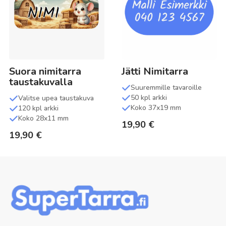
Suora nimitarra
Jätti Nimitarra
taustakuvalla
Suuremmille tavaroille
50 kpl arkki
Valitse upea taustakuva
Koko 37x19 mm
120 kpl arkki
Koko 28x11 mm
19,90
€
19,90
€