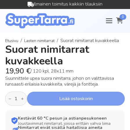
Ilmainen toimitus kaikkiin tilauksiin
0
Suorat nimitarrat kuvakkeella
Etusivu
Lasten nimitarrat
Suorat nimitarrat
kuvakkeella
19,90
€
/ 120 kpl, 28x11 mm
Suunnittele upea suora nimitarra, johon on valittavissa
runsaasti erilaisia kuvakkeita, värejä ja fontteja.
Suorat
Lisää ostoskoriin
nimitarrat
kuvakkeella
määrä
Kestävät 60 °C pesun ja astianpesukoneen
Joustavimmat nimitarrat, joissa erittäin vahva liima
Nimitarrat eivät sisällä haitallisia aineita