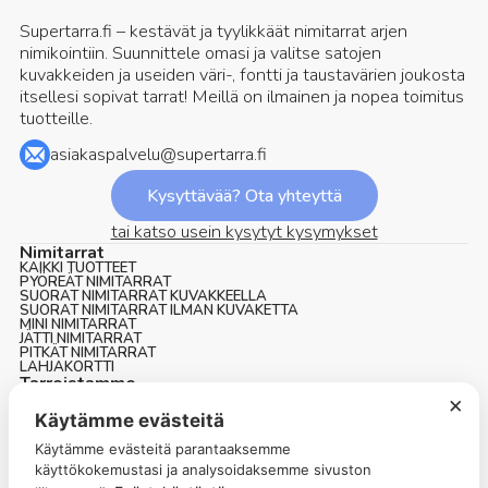
Supertarra.fi – kestävät ja tyylikkäät nimitarrat arjen
nimikointiin. Suunnittele omasi ja valitse satojen
kuvakkeiden ja useiden väri-, fontti ja taustavärien joukosta
itsellesi sopivat tarrat! Meillä on ilmainen ja nopea toimitus
tuotteille.
asiakaspalvelu@supertarra.fi
Kysyttävää? Ota yhteyttä
tai katso usein kysytyt kysymykset
Nimitarrat
KAIKKI TUOTTEET
PYÖREÄT NIMITARRAT
SUORAT NIMITARRAT KUVAKKEELLA
SUORAT NIMITARRAT ILMAN KUVAKETTA
MINI NIMITARRAT
JÄTTI NIMITARRAT
PITKÄT NIMITARRAT
LAHJAKORTTI
Tarroistamme
NIMITARRAT NOPEAAN TOIMITUKSEEN
×
NIMITARRAT HOIVAKOTIIN
Käytämme evästeitä
Asiakaspalvelu
USEIN KYSYTTYÄ
Käytämme evästeitä parantaaksemme
YHTEYSTIEDOT
käyttökokemustasi ja analysoidaksemme sivuston
Yritys