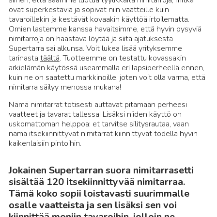
siihen, että saamme luotua tyylikkäitä nimitarroja, mitkä
ovat superkestäviä ja sopivat niin vaatteille kuin
tavaroillekin ja kestävät kovaakin käyttöä irtoilematta.
Omien lastemme kanssa havaitsimme, että hyvin pysyviä
nimitarroja on haastava löytää ja siitä ajatuksesta
Supertarra sai alkunsa. Voit lukea lisää yrityksemme
tarinasta
täältä
. Tuotteemme on testattu kovassakin
arkielämän käytössä useammalla eri lapsiperheellä ennen,
kuin ne on saatettu markkinoille, joten voit olla varma, että
nimitarra säilyy menossa mukana!
Nämä nimitarrat totisesti auttavat pitämään perheesi
vaatteet ja tavarat tallessa! Lisäksi niiden käyttö on
uskomattoman helppoa: et tarvitse silitysrautaa, vaan
nämä itsekiinnittyvät nimitarrat kiinnittyvät todella hyvin
kaikenlaisiin pintoihin.
Jokainen Supertarran suora nimitarrasetti
sisältää 120 itsekiinnittyvää nimitarraa.
Tämä koko sopii loistavasti suurimmalle
osalle vaatteista ja sen lisäksi sen voi
kiinnittää moniin tavaroihin, jolloin ne